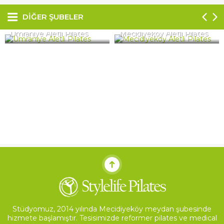
DİĞER ŞUBELER
Ümraniye Aletli Pilates
Mecidiyeköy Aletli Pilates
Stüdyomuz, 2014 yılında Mecidiyeköy meydan şubesinde
hizmete başlamıştır. Tesisimizde reformer pilates ve medical